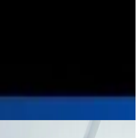
أصبحت التكنولوجيا جزءًا أساسيًا من نجاح أي نشاط تجاري في العصر ا
شارك
HM
بقلم
Hend Mansour
Tarawud
لديك مشروع في ذهنك؟
حوّل فكرتك إلى منتج رقمي يحقق نتائج فعلية. جلسة استكشاف 30 دقيقة مجانية — بدون أي التزام.
ابدأ مشروعك
مقالات ذات صلة
العودة لكل المقالات
Software Engineering
لماذا تأخر مشروعك البرمجي فعلًا؟