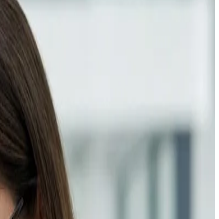
الخدمات
تطوير المواقع
تطوير التطبيقات
حلول الذكاء الاصطناعي
منصات التجارة الإلكترونية
تصميم واجهات المستخدم
التسويق الرقمي
تحسين محركات البحث
البنية السحابية و DevOps
أعمالنا
معرض الأعمال
دراسات الحالة
القطاعات
موارد
المدونة
الأسئلة الشائعة
الوثائق التقنية