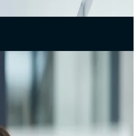
في أغلب المشاريع البرمجية، عند حدوث تأخير، يتم لوم المطورين مب
تطوير الويب
أفضل ممارسات تطوير الويب الحديثة
أصبحت التكنولوجيا جزءًا أساسيًا من نجاح أي نشاط تجاري في العصر ا
دراسات حالة
. كيف تقرأ السيرة الذاتية لمطوّر برمجيات وأنت لست تقنيً
توظيف المطورين من أهم القرارات لأي شركة تقنية أو حتى مؤسس غير ت
الشركة
من نحن
ملف الشركة
الأمن والثقة
المشتريات والموردون
عملاؤنا
تواصل معنا