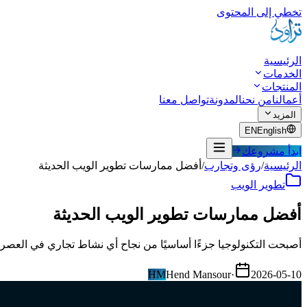
تخطي إلى المحتوى
الرئيسية
الخدمات
المنتجات
أعمالنا
من نحن
المدونة
تواصل معنا
المزيد
EN
English
ابدأ مشروعك
الرئيسية
/
رؤى وتجارب
/
أفضل ممارسات تطوير الويب الحديثة
تطوير الويب
أفضل ممارسات تطوير الويب الحديثة
أصبحت التكنولوجيا جزءًا أساسيًا من نجاح أي نشاط تجاري في العصر ا
HM
Hend Mansour
·
2026-05-10
شارك