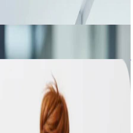
لماذا تأخر مشروعك البرمجي فعلًا؟
في أغلب المشاريع البرمجية، عند حدوث تأخير، يتم لوم المطورين مب
دراسات حالة
. كيف تقرأ السيرة الذاتية لمطوّر برمجيات وأنت لست تقنيً
توظيف المطورين من أهم القرارات لأي شركة تقنية أو حتى مؤسس غير ت
كيف تحسن روبوتات الذكاء الاصطناعي خدمة العملاء
أصبحت التكنولوجيا جزءًا أساسيًا من نجاح أي نشاط تجاري في العصر ا
الشركة
من نحن
ملف الشركة
الأمن والثقة
المشتريات والموردون
عملاؤنا
تواصل معنا