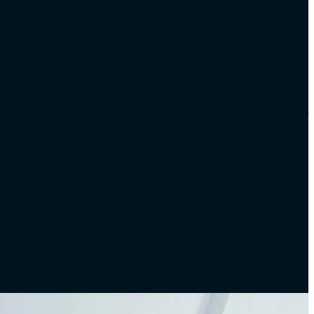
أصبحت التكنولوجيا جزءًا أساسيًا من نجاح أي نشاط تجاري في العصر ا
شارك
HM
بقلم
Hend Mansour
Tarawud
لديك مشروع في ذهنك؟
حوّل فكرتك إلى منتج رقمي يحقق نتائج فعلية. جلسة استكشاف 30 دقيقة مجانية — بدون أي التزام.
ابدأ مشروعك
مقالات ذات صلة
العودة لكل المقالات
Software Engineering