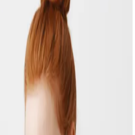
الخدمات
تطوير المواقع
تطوير التطبيقات
حلول الذكاء الاصطناعي
منصات التجارة الإلكترونية
تصميم واجهات المستخدم
التسويق الرقمي
تحسين محركات البحث
البنية السحابية و DevOps
أعمالنا
معرض الأعمال
دراسات الحالة
القطاعات
موارد
المدونة
الأسئلة الشائعة
الوثائق التقنية