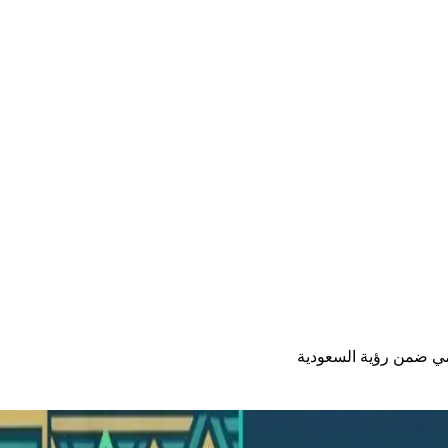
قمي ضمن رؤية السعودية