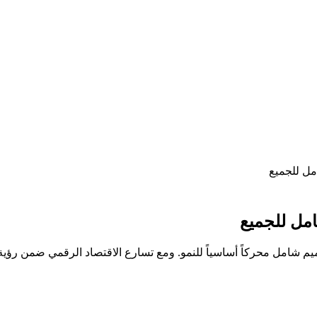
مل للجميع
مل للجميع
م شامل محركاً أساسياً للنمو. ومع تسارع الاقتصاد الرقمي ضمن رؤية